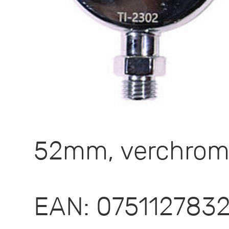
52mm, verchromt
EAN: 075112783