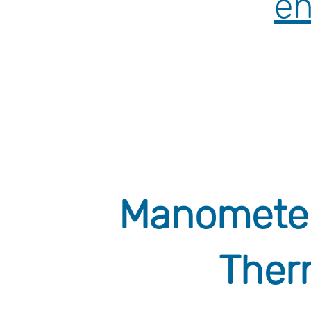
en
Manometer
Ther