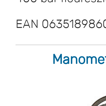
EAN 063518986
Manomete