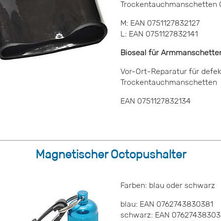
Trockentauchmanschetten 
M: EAN 0751127832127
L: EAN 0751127832141
Bioseal für Armmanschetten
Vor-Ort-Reparatur für defe
Trockentauchmanschetten
EAN 0751127832134
Magnetischer Octopushalter
Farben: blau oder schwarz
blau: EAN 0762
schwarz: EAN 0762743830