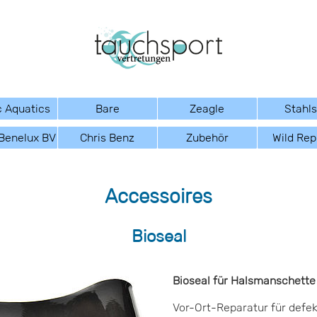
 Aquatics
Bare
Zeagle
Stahl
Benelux BV
Chris Benz
Zubehör
Wild Rep
Accessoires
Bioseal
Bioseal für Halsmanschette
Vor-Ort-Reparatur für defe