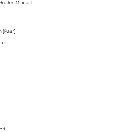
Größen M oder L
 (Paar)
kte
743830381
398