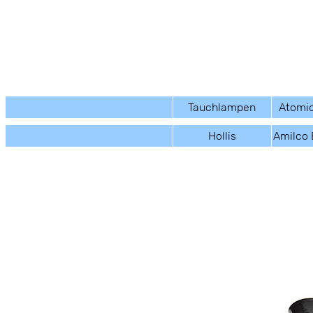
Tauchlampen
Atomic
Hollis
Amilco 