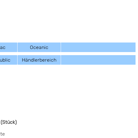
sac
Oceanic
ublic
Händlerbereich
 (Stück)
kte