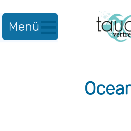
Menü
Ocea