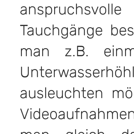
anspruchsvoll
Tauchgänge best
man z.B. einm
Unterwasserhö
ausleuchten m
Videoaufnahm