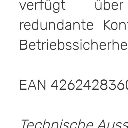
verfügt übe
redundante Kon
Betriebssicherhe
EAN 426242836
Technische Auss