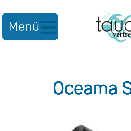
Menü
Oceama So