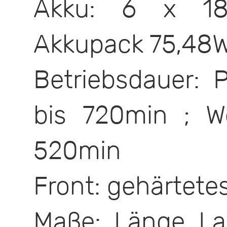
Akku: 6 x 186
Akkupack 75,48
Betriebsdauer: 
bis 720min ; W
520min
Front: gehärtete
Maße: Länge La