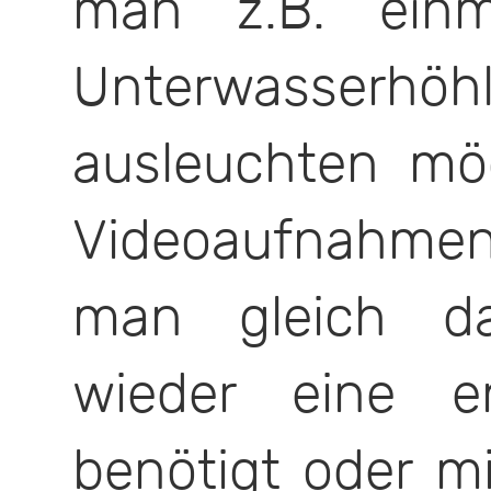
man z.B. einm
Unterwasserhö
ausleuchten m
Videoaufnahm
man gleich d
wieder eine e
benötigt oder m