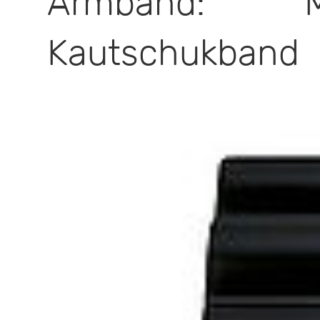
Armband: M
Kautschukband