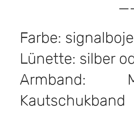
—
Farbe: signalboj
Lünette: silber 
Armband: M
Kautschukband