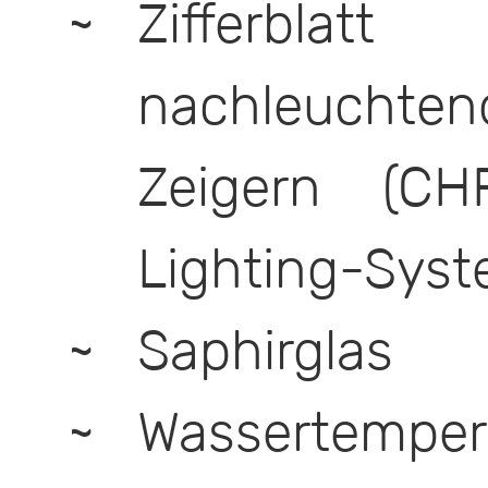
Zifferbl
nachleuchte
Zeigern (CH
Lighting-Syst
Saphirglas
Wassertemper