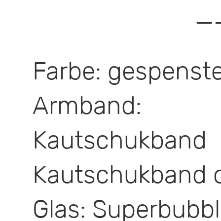
—
Farbe: gespenst
Armband: 
Kautschukba
Kautschukband 
Glas: Superbubb