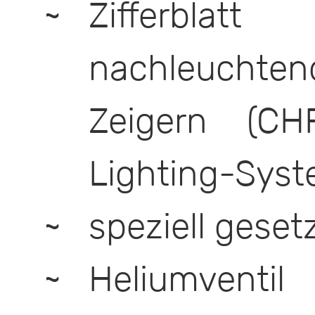
Zifferbl
nachleuchte
Zeigern (CH
Lighting-Syst
speziell gese
Heliumventil