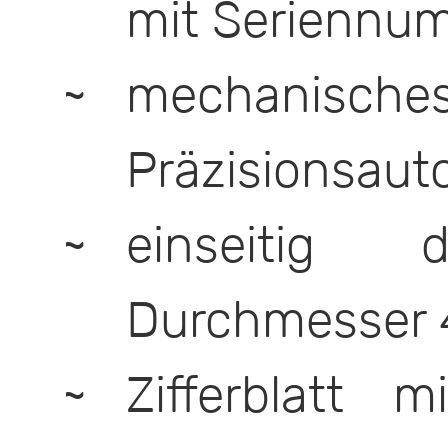
mit Seriennu
mechanische
Präzisionsaut
einseitig d
Durchmesser
Zifferblatt 