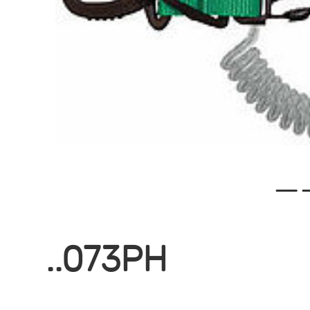
—
..073PH