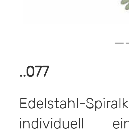
—
..077
Edelstahl-Spi
individuell ei