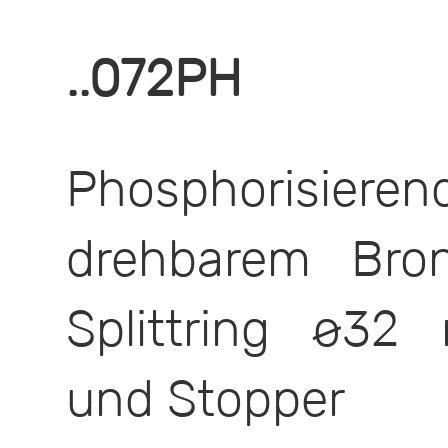
..072PH
Phosphorisieren
drehbarem Bron
Splittring ø32
und Stopper