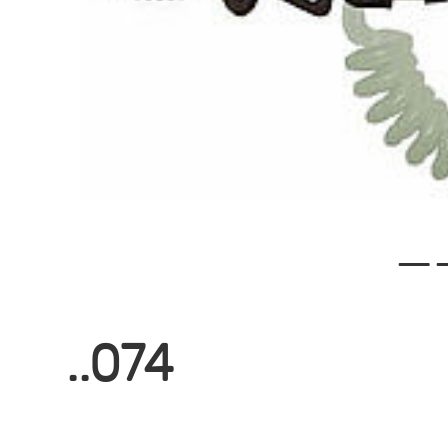
—
..074