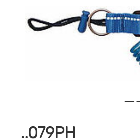
—
..079PH