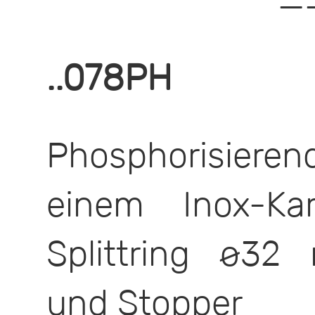
—
..078PH
Phosphorisieren
einem Inox-Kar
Splittring ø32
und Stopper