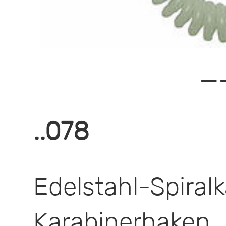
—
..078
Edelstahl-Spiral
Karabinerhaken,