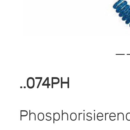
—
..074PH
Phosphorisieren