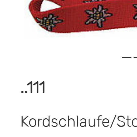
—
..111
Kordschlaufe/St