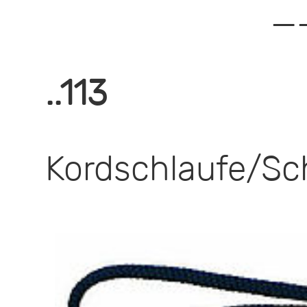
—
..113
Kordschlaufe/Sc