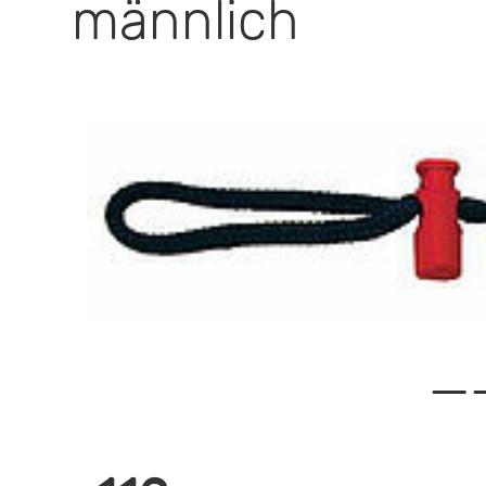
männlich
—