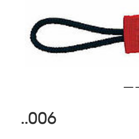
—
..006