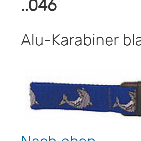
..046
Alu-Karabiner bl