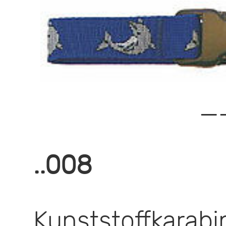
—
..008
Kunststoffkar