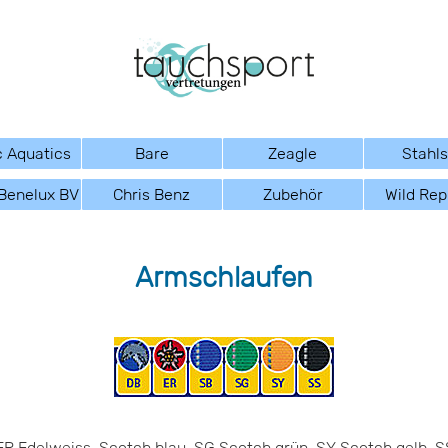
 Aquatics
Bare
Zeagle
Stahl
Benelux BV
Chris Benz
Zubehör
Wild Rep
Armschlaufen
ER Edelweiss, Scotch blau, SG Scotch grün, SY Scotch gelb, 