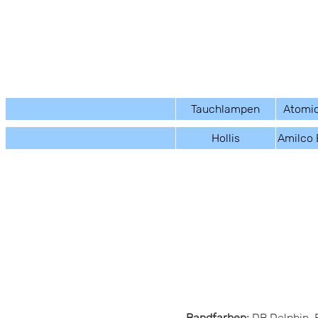
Tauchlampen
Atomic
Hollis
Amilco 
Bandfarben:
DB Delphin, 