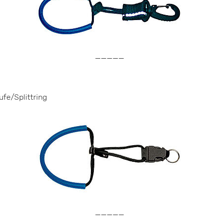
—————
fe/Splittring
—————